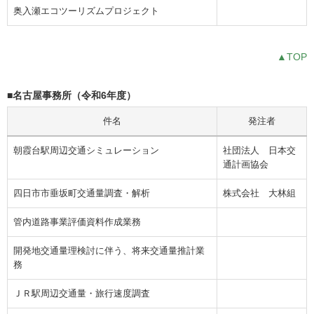
奥入瀬エコツーリズムプロジェクト
▲TOP
■名古屋事務所（令和6年度）
件名
発注者
朝霞台駅周辺交通シミュレーション
社団法人 日本交
通計画協会
四日市市垂坂町交通量調査・解析
株式会社 大林組
管内道路事業評価資料作成業務
開発地交通量理検討に伴う、将来交通量推計業
務
ＪＲ駅周辺交通量・旅行速度調査