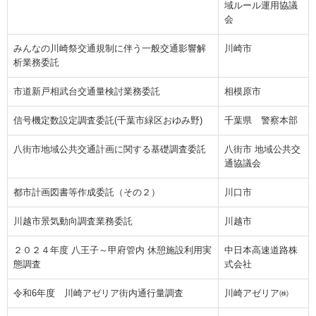
域ルール運用協議
会
みんなの川崎祭交通規制に伴う一般交通影響解
川崎市
析業務委託
市道新戸相武台交通量検討業務委託
相模原市
信号機定数設定調査委託(千葉市緑区おゆみ野)
千葉県 警察本部
八街市地域公共交通計画に関する基礎調査委託
八街市 地域公共交
通協議会
都市計画図書等作成委託（その２）
川口市
川越市景気動向調査業務委託
川越市
２０２４年度 八王子～甲府管内 休憩施設利用実
中日本高速道路株
態調査
式会社
令和6年度 川崎アゼリア街内通行量調査
川崎アゼリア㈱