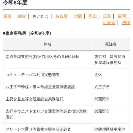
令和6年度
東京
│
仙台
│ さいたま │
名古屋
│
大阪
│
岡山
│
広島
│
福岡・
計画室
│
沖縄
■東京事務所（令和6年度）
件名
発注者
交通量調査委託(梅ヶ谷地区その３)外1箇所
東京都 建設局西
多摩建設事務所
コミュニティバス利用実態調査
北区
八王子市幹線１級４号線交通量調査委託
八王子市
主要交差点等交通量調査業務委託
武蔵野市
吉祥寺ウエストエリア交通実態等調査検討業務
武蔵野市
委託
グリーン大通り等貨物車駐車状況調査
池袋地区駐車場地