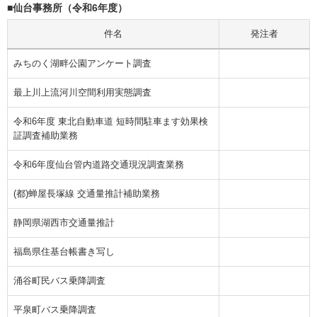
■仙台事務所（令和6年度）
件名
発注者
みちのく湖畔公園アンケート調査
最上川上流河川空間利用実態調査
令和6年度 東北自動車道 短時間駐車ます効果検
証調査補助業務
令和6年度仙台管内道路交通現況調査業務
(都)蝉屋長塚線 交通量推計補助業務
静岡県湖西市交通量推計
福島県住基台帳書き写し
涌谷町民バス乗降調査
平泉町バス乗降調査