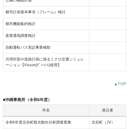
公園の機能評価
都市計画基本事項（フレーム）検討
都市機能集約検討
産業適地調査検討
自動運転バス実証事業補助
渋滞対策や道路計画に係るミクロ交通シミュレ
ーション【Vissim(ｳﾞｨｯｼﾑ)使用】
▲TOP
■沖縄事務所（令和6年度）
件名
発注者
令和6年度北谷町観光動向分析調査業務
北谷町（JV）