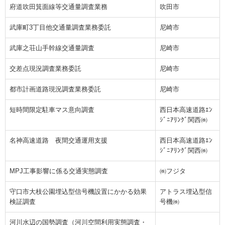
府道吹田箕面線等交通量調査業務
吹田市
武庫町3丁目他交通量調査業務委託
尼崎市
武庫之荘山手幹線交通量調査
尼崎市
交差点現況調査業務委託
尼崎市
都市計画道路現況調査業務委託
尼崎市
短時間限定駐車マス意向調査
西日本高速道路ｴﾝ
ｼﾞﾆｱﾘﾝｸﾞ関西㈱
名神高速道路 夜間交通運用支援
西日本高速道路ｴﾝ
ｼﾞﾆｱﾘﾝｸﾞ関西㈱
MPJ工事影響に係る交通実態調査
㈱フジタ
守口市大枝公園埋込型信号機設置にかかる効果
アトラス埋込型信
検証調査
号機㈱
河川水辺の国勢調査（河川空間利用実態調査・