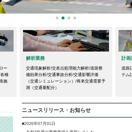
解析業務
計画
ロー
交通現象解析/交差点処理能力解析/道路整
道路
/各種
備効果分析/交通事故分析/交通影響評価
テム
路施
（交通シミュレーション）/将来交通需要予
測（交通量配分）
ニュースリリース・お知らせ
2026年07月01日